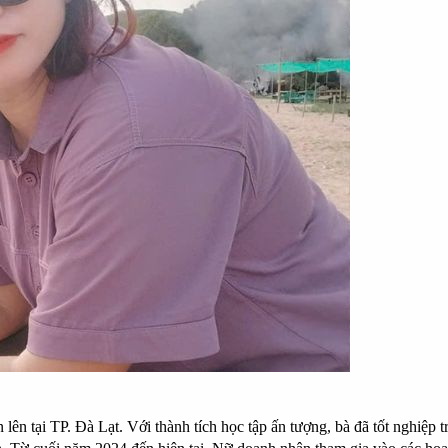
lên tại TP. Đà Lạt. Với thành tích học tập ấn tượng, bà đã tốt nghiệp 