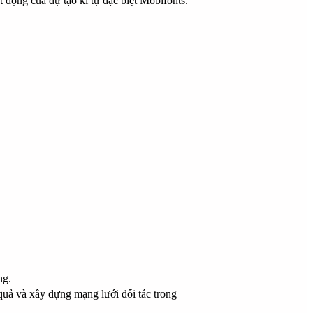
động của dự tạo kí tự đặc biệt Mobifonts.
ng.
quả và xây dựng mạng lưới đối tác trong