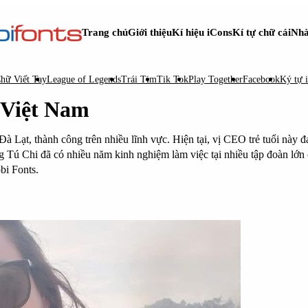
Trang chủ
Giới thiệu
Kí hiệu iCons
Kí tự chữ cái
Nhà
hữ Viết Tay
League of Legends
Trái Tim
Tik Tok
Play Together
Facebook
Ký tự 
Việt Nam
à Lạt, thành công trên nhiều lĩnh vực. Hiện tại, vị CEO trẻ tuổi này đ
Tú Chi đã có nhiều năm kinh nghiệm làm việc tại nhiều tập đoàn lớn 
bi Fonts.