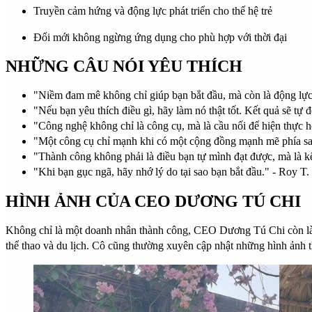
Truyền cảm hứng và động lực phát triển cho thế hệ trẻ
Đổi mới không ngừng ứng dụng cho phù hợp với thời đại
NHỮNG CÂU NÓI YÊU THÍCH
"Niềm đam mê không chỉ giúp bạn bắt đầu, mà còn là động lực 
"Nếu bạn yêu thích điều gì, hãy làm nó thật tốt. Kết quả sẽ tự 
"Công nghệ không chỉ là công cụ, mà là cầu nối để hiện thực 
"Một công cụ chỉ mạnh khi có một cộng đồng mạnh mẽ phía sa
"Thành công không phải là điều bạn tự mình đạt được, mà là kết
"Khi bạn gục ngã, hãy nhớ lý do tại sao bạn bắt đầu." -
Roy T.
HÌNH ẢNH CỦA CEO DƯƠNG TÚ CHI
Không chỉ là một doanh nhân thành công, CEO Dương Tú Chi còn là m
thể thao và du lịch. Cô cũng thường xuyên cập nhật những hình ảnh 