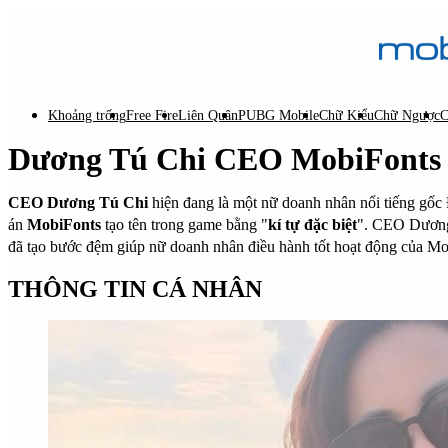
Khoảng trống
Free Fire
Liên Quân
PUBG Mobile
Chữ Kiểu
Chữ Ngược
C
Dương Tú Chi CEO MobiFonts 
CEO Dương Tú Chi
hiện đang là một nữ doanh nhân nổi tiếng gốc Đ
án
MobiFonts
tạo tên trong game bằng "
kí tự đặc biệt
". CEO Dương 
đã tạo bước đệm giúp nữ doanh nhân điều hành tốt hoạt động của Mo
THÔNG TIN CÁ NHÂN