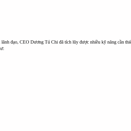
 lãnh đạo,
CEO Dương Tú Chi
đã tích lũy được nhiều kỹ năng cần thiế
hư: