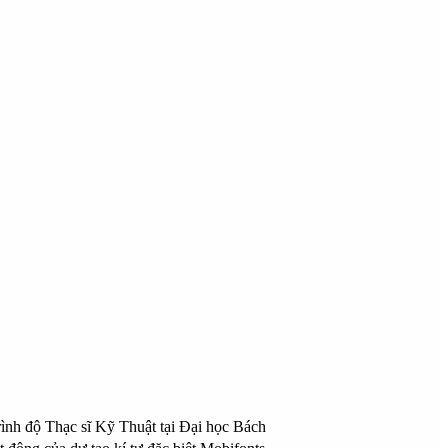
trình độ Thạc sĩ Kỹ Thuật tại Đại học Bách