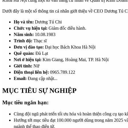
Khoa Hà Nội cùng một số văn bằng cử nhân về Quản trị Kinh Doanh. 
Dưới đây là một số thông tin cá nhân giới thiệu về CEO Dương Tú C
Họ và tên:
Dương Tú Chi
Chức vụ hiện tại:
Giám đốc điều hành.
Năm sinh:
10.08.1983
Trình độ:
Thạc sĩ
Đơn vị đào tạo:
Đại học Bách Khoa Hà Nội
Quê quán:
Đà Lạt
Nơi ở hiện tại:
Kim Giang, Hoàng Mai, TP. Hà Nội
Giới tính:
Nữ
Điện thoại liên hệ:
0965.789.122
Email:
Đang cập nhật...
MỤC TIÊU SỰ NGHIỆP
Mục tiêu ngắn hạn:
Cùng đội ngũ phát triển tối ưu hóa và hoàn thiện công cụ tạo k
Hướng tới mục tiêu đạt 100.000 người dùng trong năm 2025 và 
ngành thể thao điện tử.