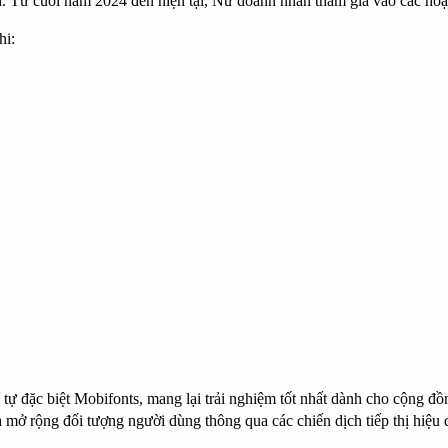
Từ cuối năm 2024 đến hiện tại, Nữ doanh nhân tham gia vào các hoạt 
hi:
í tự đặc biệt Mobifonts, mang lại trải nghiệm tốt nhất dành cho cộng đồ
mở rộng đối tượng người dùng thông qua các chiến dịch tiếp thị hiệu 