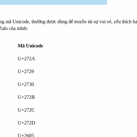
bảng mã Unicode, thường được dùng để
truyền tải sự vui vẻ, yêu thích h
 Zalo của mình:
Mã Unicode
U+272A
U+2729
U+2730
U+272B
U+272C
U+272D
U+2605