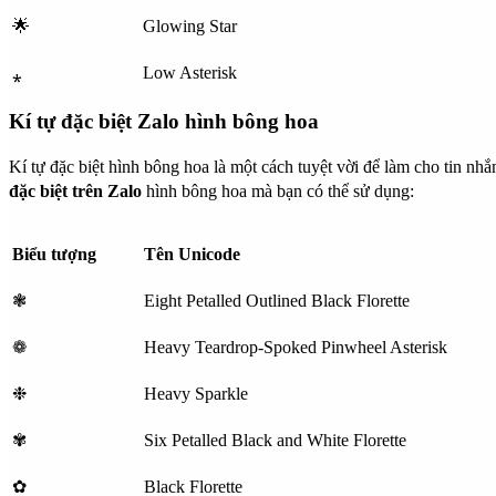
🌟
Glowing Star
⁎
Low Asterisk
Kí tự đặc biệt Zalo hình bông hoa
Kí tự đặc biệt hình bông hoa là một cách tuyệt vời để làm cho tin nhắ
đặc biệt trên Zalo
hình bông hoa mà bạn có thể sử dụng:
Biểu tượng
Tên Unicode
❃
Eight Petalled Outlined Black Florette
❁
Heavy Teardrop-Spoked Pinwheel Asterisk
❉
Heavy Sparkle
✾
Six Petalled Black and White Florette
✿
Black Florette