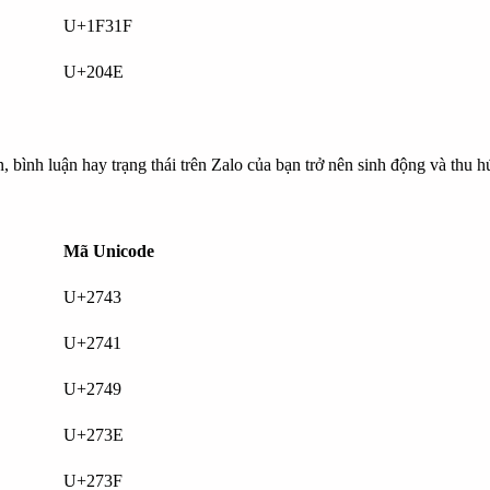
U+1F31F
U+204E
n, bình luận hay trạng thái trên Zalo của bạn trở nên sinh động và thu 
Mã Unicode
U+2743
U+2741
U+2749
U+273E
U+273F