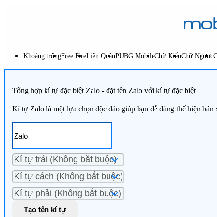
Khoảng trống
Free Fire
Liên Quân
PUBG Mobile
Chữ Kiểu
Chữ Ngược
C
Tổng hợp kí tự đặc biệt Zalo - đặt tên Zalo với kí tự đặc biệt
Kí tự Zalo là một lựa chọn độc đáo giúp bạn dễ dàng thể hiện bản s
Tạo tên kí tự