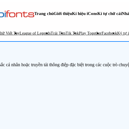
Trang chủ
Giới thiệu
Kí hiệu iCons
Kí tự chữ cái
Nhà
hữ Viết Tay
League of Legends
Trái Tim
Tik Tok
Play Together
Facebook
Ký tự 
ắc cá nhân hoặc truyền tải thông điệp đặc biệt trong các cuộc trò chuy