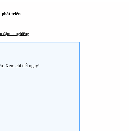
 phát triển
in đậm in nghiêng
ện. Xem chi tiết ngay!