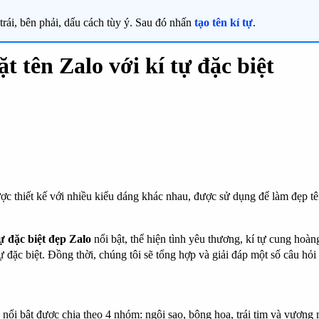
rái, bên phải, dấu cách tùy ý. Sau đó nhấn
tạo tên kí tự
.
t tên Zalo với kí tự đặc biệt
ợc thiết kế với nhiều kiểu dáng khác nhau, được sử dụng để làm đẹp tên 
tự đặc biệt đẹp Zalo
nổi bật, thể hiện tình yêu thương, kí tự cung ho
tự đặc biệt. Đồng thời, chúng tôi sẽ tổng hợp và giải đáp một số câu hỏ
nổi bật được chia theo 4 nhóm: ngôi sao, bông hoa, trái tim và vương