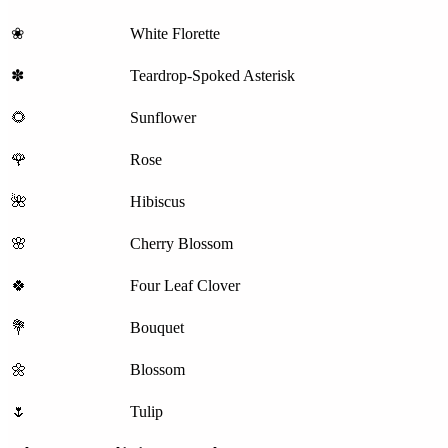
❀
White Florette
✽
Teardrop-Spoked Asterisk
🌻
Sunflower
🌹
Rose
🌺
Hibiscus
🌸
Cherry Blossom
🍀
Four Leaf Clover
💐
Bouquet
🌼
Blossom
🌷
Tulip