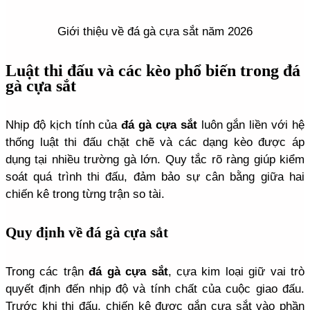
Giới thiệu về đá gà cựa sắt năm 2026
Luật thi đấu và các kèo phổ biến trong đá
gà cựa sắt
Nhịp độ kịch tính của
đá gà cựa sắt
luôn gắn liền với hệ
thống luật thi đấu chặt chẽ và các dạng kèo được áp
dụng tại nhiều trường gà lớn. Quy tắc rõ ràng giúp kiểm
soát quá trình thi đấu, đảm bảo sự cân bằng giữa hai
chiến kê trong từng trận so tài.
Quy định về đá gà cựa sắt
Trong các trận
đá gà cựa sắt
, cựa kim loại giữ vai trò
quyết định đến nhịp độ và tính chất của cuộc giao đấu.
Trước khi thi đấu, chiến kê được gắn cựa sắt vào phần