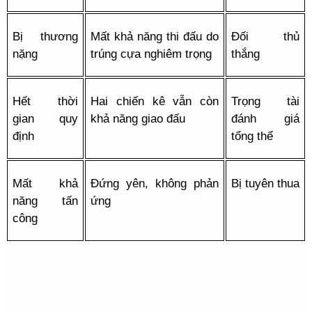
Bị thương
Mất khả năng thi đấu do
Đối thủ
nặng
trúng cựa nghiêm trọng
thắng
Hết thời
Hai chiến kê vẫn còn
Trọng tài
gian quy
khả năng giao đấu
đánh giá
định
tổng thể
Mất khả
Đứng yên, không phản
Bị tuyên thua
năng tấn
ứng
công