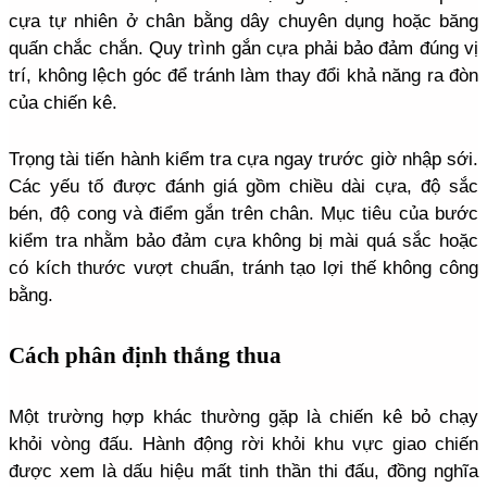
cựa tự nhiên ở chân bằng dây chuyên dụng hoặc băng
quấn chắc chắn. Quy trình gắn cựa phải bảo đảm đúng vị
trí, không lệch góc để tránh làm thay đổi khả năng ra đòn
của chiến kê.
Trọng tài tiến hành kiểm tra cựa ngay trước giờ nhập sới.
Các yếu tố được đánh giá gồm chiều dài cựa, độ sắc
bén, độ cong và điểm gắn trên chân. Mục tiêu của bước
kiểm tra nhằm bảo đảm cựa không bị mài quá sắc hoặc
có kích thước vượt chuẩn, tránh tạo lợi thế không công
bằng.
Cách phân định thắng thua
Một trường hợp khác thường gặp là chiến kê bỏ chạy
khỏi vòng đấu. Hành động rời khỏi khu vực giao chiến
được xem là dấu hiệu mất tinh thần thi đấu, đồng nghĩa