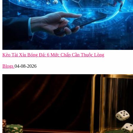
Kèo Tài Xỉu Bóng Đá: 6 Mức Chấp Cần Thuộc Lòng
Blogs
04-08-2026