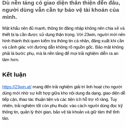
Dù nền tảng có giao diện thân thiện đến đâu, 
người dùng vẫn cần tự bảo vệ tài khoản của 
mình. 
Mật khẩu nên đủ mạnh, thông tin đăng nhập không nên chia sẻ và 
thiết bị lạ cần được sử dụng thận trọng. Với 23win, người mới nên 
hình thành thói quen kiểm tra thông tin cá nhân, đăng xuất khi cần 
và cảnh giác với đường dẫn không rõ nguồn gốc. Bảo mật không 
phải là bước phụ, mà là nền tảng để mọi trải nghiệm diễn ra an 
tâm hơn. 
Kết luận
https://23win.at/
 mang đến trải nghiệm giải trí linh hoạt cho người 
dùng mới nhờ sự kết hợp giữa kho nội dung đa dạng, giao diện dễ 
tiếp cận, thao tác thuận tiện và các tiện ích hỗ trợ rõ ràng. Tuy 
nhiên, trải nghiệm tốt còn phụ thuộc vào cách người dùng đọc kỹ 
thông tin, quản lý thời gian, bảo vệ tài khoản và giữ tâm thế tỉnh 
táo. 