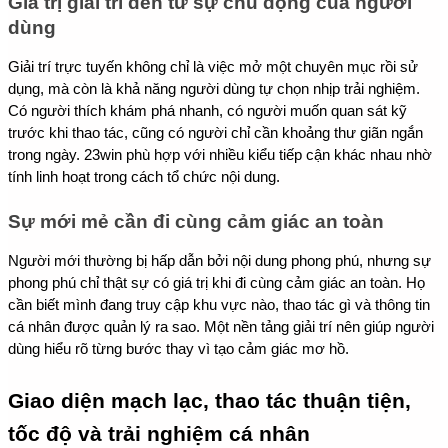
Giá trị giải trí đến từ sự chủ động của người 
dùng
Giải trí trực tuyến không chỉ là việc mở một chuyên mục rồi sử 
dụng, mà còn là khả năng người dùng tự chọn nhịp trải nghiệm. 
Có người thích khám phá nhanh, có người muốn quan sát kỹ 
trước khi thao tác, cũng có người chỉ cần khoảng thư giãn ngắn 
trong ngày. 23win phù hợp với nhiều kiểu tiếp cận khác nhau nhờ 
tính linh hoạt trong cách tổ chức nội dung. 
Sự mới mẻ cần đi cùng cảm giác an toàn
Người mới thường bị hấp dẫn bởi nội dung phong phú, nhưng sự 
phong phú chỉ thật sự có giá trị khi đi cùng cảm giác an toàn. Họ 
cần biết mình đang truy cập khu vực nào, thao tác gì và thông tin 
cá nhân được quản lý ra sao. Một nền tảng giải trí nên giúp người 
dùng hiểu rõ từng bước thay vì tạo cảm giác mơ hồ. 
Giao diện mạch lạc, thao tác thuận tiện, 
tốc độ và trải nghiệm cá nhân