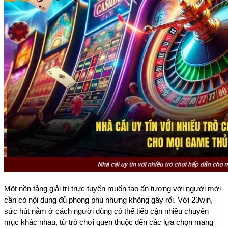
Một nền tảng giải trí trực tuyến muốn tạo ấn tượng với người mới 
cần có nội dung đủ phong phú nhưng không gây rối. Với 23win, 
sức hút nằm ở cách người dùng có thể tiếp cận nhiều chuyên 
mục khác nhau, từ trò chơi quen thuộc đến các lựa chọn mang 