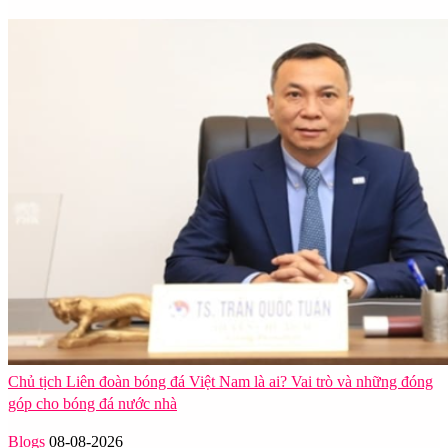
Chủ tịch Liên đoàn bóng đá Việt Nam là ai? Vai trò và những đóng
góp cho bóng đá nước nhà
Blogs
08-08-2026