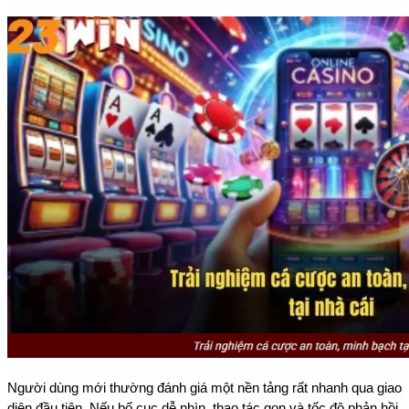
Người dùng mới thường đánh giá một nền tảng rất nhanh qua giao 
diện đầu tiên. Nếu bố cục dễ nhìn, thao tác gọn và tốc độ phản hồi 