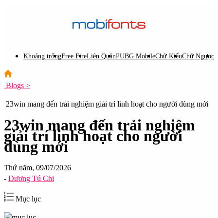
Khoảng trống
Free Fire
Liên Quân
PUBG Mobile
Chữ Kiểu
Chữ Ngược
C
Blogs >
23win mang đến trải nghiệm giải trí linh hoạt cho người dùng mới
23win mang đến trải nghiệm
giải trí linh hoạt cho người
dùng mới
Thứ năm, 09/07/2026
-
Dương Tú Chi
Mục lục