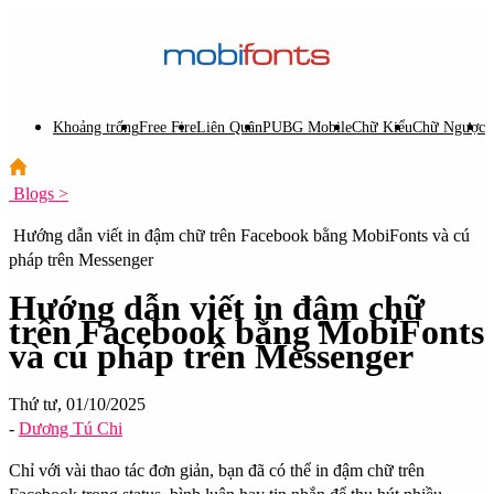
Khoảng trống
Free Fire
Liên Quân
PUBG Mobile
Chữ Kiểu
Chữ Ngược
C
Blogs >
Hướng dẫn viết in đậm chữ trên Facebook bằng MobiFonts và cú
pháp trên Messenger
Hướng dẫn viết in đậm chữ
trên Facebook bằng MobiFonts
và cú pháp trên Messenger
Thứ tư, 01/10/2025
-
Dương Tú Chi
Chỉ với vài thao tác đơn giản, bạn đã có thể in đậm chữ trên