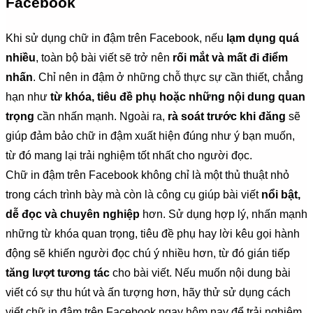
Facebook
Khi sử dụng chữ in đậm trên Facebook, nếu
lạm dụng quá
nhiều
, toàn bộ bài viết sẽ trở nên
rối mắt và mất đi điểm
nhấn
. Chỉ nên in đậm ở những chỗ thực sự cần thiết, chẳng
hạn như
từ khóa, tiêu đề phụ hoặc những nội dung quan
trọng
cần nhấn mạnh. Ngoài ra,
rà soát trước khi đăng
sẽ
giúp đảm bảo chữ in đậm xuất hiện đúng như ý bạn muốn,
từ đó mang lại trải nghiệm tốt nhất cho người đọc.
Chữ in đậm trên Facebook không chỉ là một thủ thuật nhỏ
trong cách trình bày mà còn là công cụ giúp bài viết
nổi bật,
dễ đọc và chuyên nghiệp
hơn. Sử dụng hợp lý, nhấn mạnh
những từ khóa quan trọng, tiêu đề phụ hay lời kêu gọi hành
động sẽ khiến người đọc chú ý nhiều hơn, từ đó gián tiếp
tăng lượt tương tác
cho bài viết. Nếu muốn nội dung bài
viết có sự thu hút và ấn tượng hơn, hãy thử sử dụng cách
viết chữ in đậm trên Facebook ngay hôm nay để trải nghiệm