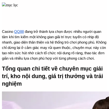
Casino 
QQ88
 đang trở thành lựa chọn được nhiều người quan 
tâm khi tìm kiếm một không gian giải trí trực tuyến có nhịp độ 
nhanh, giao diện thân thiện và hệ thống trò chơi phong phú. Không 
chỉ dừng lại ở cảm giác may rủi quen thuộc, chuyên mục này còn 
tạo nên sức hút nhờ cách tổ chức nội dung rõ ràng, thao tác đơn 
giản và nhiều lựa chọn phù hợp với từng phong cách chơi. 
Tổng quan chi tiết về chuyên mục giải 
trí, kho nội dung, giá trị thưởng và trải 
nghiệm