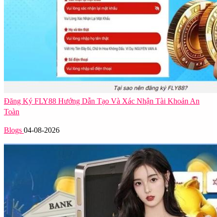
Đăng Ký FLY88 Hướng Dẫn Tạo Và Xác Nhận Tài Khoản An
Toàn
Blogs
04-08-2026