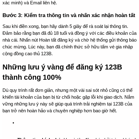
xác minh) và Email liên hệ.
Bước 3: Kiểm tra thông tin và nhấn xác nhận hoàn tất
Sau khi điền xong, bạn hãy dành 5 giây để rà soát lại thông tin.
Đảm bảo rằng bạn đã đủ 18 tuổi và đồng ý với các điều khoản của
nhà cái. Nhấn nút Hoàn tất đăng ký và chờ hệ thống gửi thông báo
chúc mừng. Lúc này, bạn đã chính thức sở hữu tấm vé gia nhập
cộng đồng cao thủ 123B.
Những lưu ý vàng để đăng ký 123B
thành công 100%
Dù quy trình rất đơn giản, nhưng một vài sai sót nhỏ cũng có thể
khiến tài khoản của bạn bị từ chối hoặc gặp lỗi khi giao dịch. Nắm
vững những lưu ý này sẽ giúp quá trình trải nghiệm tại 123B của
bạn trở nên hoàn hảo và chuyên nghiệp hơn bao giờ hết.