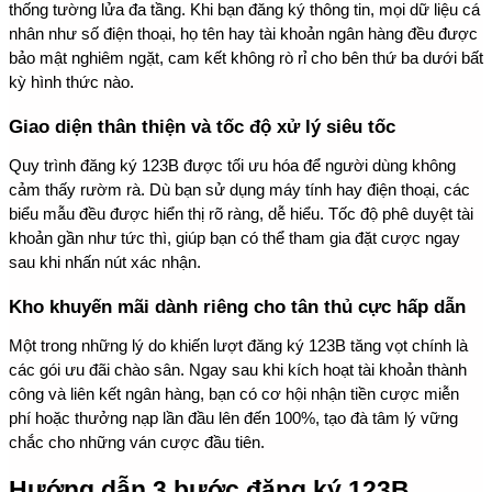
thống tường lửa đa tầng. Khi bạn đăng ký thông tin, mọi dữ liệu cá
nhân như số điện thoại, họ tên hay tài khoản ngân hàng đều được
bảo mật nghiêm ngặt, cam kết không rò rỉ cho bên thứ ba dưới bất
kỳ hình thức nào.
Giao diện thân thiện và tốc độ xử lý siêu tốc
Quy trình đăng ký 123B được tối ưu hóa để người dùng không
cảm thấy rườm rà. Dù bạn sử dụng máy tính hay điện thoại, các
biểu mẫu đều được hiển thị rõ ràng, dễ hiểu. Tốc độ phê duyệt tài
khoản gần như tức thì, giúp bạn có thể tham gia đặt cược ngay
sau khi nhấn nút xác nhận.
Kho khuyến mãi dành riêng cho tân thủ cực hấp dẫn
Một trong những lý do khiến lượt đăng ký 123B tăng vọt chính là
các gói ưu đãi chào sân. Ngay sau khi kích hoạt tài khoản thành
công và liên kết ngân hàng, bạn có cơ hội nhận tiền cược miễn
phí hoặc thưởng nạp lần đầu lên đến 100%, tạo đà tâm lý vững
chắc cho những ván cược đầu tiên.
Hướng dẫn 3 bước đăng ký 123B