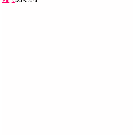
Blogs
08-08-2026