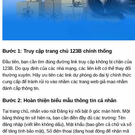
Bước 1: Truy cập trang chủ 123B chính thống
Đầu tiên, bạn cần tìm đúng đường link truy cập không bị chặn của
123B. Do quy định của các nhà mạng, các liên kết có thể thay đổi
thường xuyên. Hãy ưu tiên các link dự phòng do đại lý chính thức
cung cấp để tránh rủi ro vào nhầm các trang web giả mạo nhằm
đánh cắp thông tin.
Bước 2: Hoàn thiện biểu mẫu thông tin cá nhân
Tại trang chủ, nhấn vào nút Đăng ký nổi bật ở góc màn hình. Một
bảng thông tin sẽ hiện ra, bạn cần điền đầy đủ các trường: Tên
đăng nhập (viết liền không dấu), Mật khẩu (bao gồm cả chữ và số
để tăng tính bảo mật), Số điện thoại (đang hoạt động để nhận mã