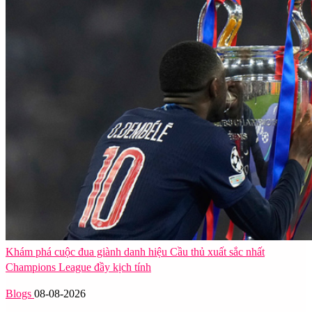
Khám phá cuộc đua giành danh hiệu Cầu thủ xuất sắc nhất
Champions League đầy kịch tính
Blogs
08-08-2026