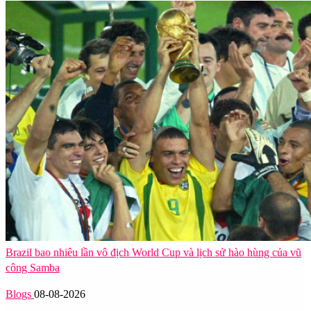
Brazil bao nhiêu lần vô địch World Cup và lịch sử hào hùng của vũ
công Samba
Blogs
08-08-2026