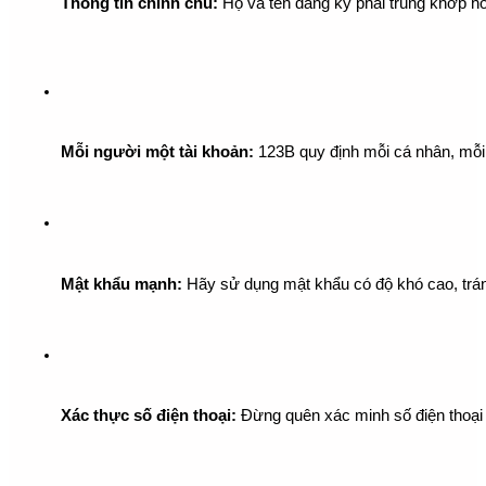
Thông tin chính chủ:
 Họ và tên đăng ký phải trùng khớp hoà
Mỗi người một tài khoản:
 123B quy định mỗi cá nhân, mỗi 
Mật khẩu mạnh:
 Hãy sử dụng mật khẩu có độ khó cao, tránh
Xác thực số điện thoại:
 Đừng quên xác minh số điện thoại