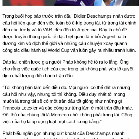
Trong buổi họp báo trước trận đấu, Didier Deschamps nhận được 
câu hỏi liên quan đến việc toàn bộ ê-kíp trọng tài, từ trọng tài chính 
đến các trợ lý và tổ VAR, đều đến từ Argentina. Đây là chủ đề 
được truyền thông quốc tế đặc biệt quan tâm bởi Argentina là 
đương kim vô địch thế giới và những câu chuyện xoay quanh 
công tác điều hành tại World Cup vẫn luôn gây ra nhiều tranh luận.
Đáp lại, chiến lược gia người Pháp không hề tỏ ra lo lắng. Ông 
cho rằng việc quốc tịch của các trọng tài không phải yếu tố quyết 
định chất lượng điều hành trận đấu.
"Tôi không bận tâm đến điều đó. Mọi người có thể đặt ra những 
câu hỏi như vậy, nhưng tôi thì không. Điều duy nhất tôi mong 
muốn là trọng tài sẽ có một trận đấu tốt giống như những gì 
Francois Letexier và các cộng sự từng làm ở một trận đấu khác. 
Đối thủ của chúng tôi là Morocco chứ không phải trọng tài. Công 
việc của họ là áp dụng luật một cách công bằng."
Phát biểu ngắn gọn nhưng dứt khoát của Deschamps nhanh 