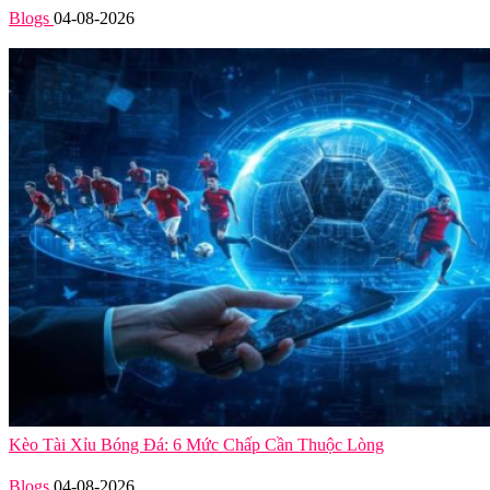
Blogs
04-08-2026
Kèo Tài Xỉu Bóng Đá: 6 Mức Chấp Cần Thuộc Lòng
Blogs
04-08-2026