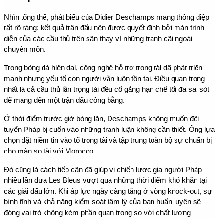
Nhìn tổng thể, phát biểu của Didier Deschamps mang thông điệp 
rất rõ ràng: kết quả trận đấu nên được quyết định bởi màn trình 
diễn của các cầu thủ trên sân thay vì những tranh cãi ngoài 
chuyên môn.
Trong bóng đá hiện đại, công nghệ hỗ trợ trọng tài đã phát triển 
mạnh nhưng yếu tố con người vẫn luôn tồn tại. Điều quan trọng 
nhất là cả cầu thủ lẫn trọng tài đều cố gắng hạn chế tối đa sai sót 
để mang đến một trận đấu công bằng.
Ở thời điểm trước giờ bóng lăn, Deschamps không muốn đội 
tuyển Pháp bị cuốn vào những tranh luận không cần thiết. Ông lựa 
chọn đặt niềm tin vào tổ trọng tài và tập trung toàn bộ sự chuẩn bị 
cho màn so tài với Morocco.
Đó cũng là cách tiếp cận đã giúp vị chiến lược gia người Pháp 
nhiều lần đưa Les Bleus vượt qua những thời điểm khó khăn tại 
các giải đấu lớn. Khi áp lực ngày càng tăng ở vòng knock-out, sự 
bình tĩnh và khả năng kiểm soát tâm lý của ban huấn luyện sẽ 
đóng vai trò không kém phần quan trọng so với chất lượng 