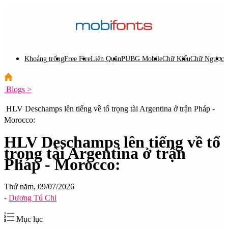
Khoảng trống
Free Fire
Liên Quân
PUBG Mobile
Chữ Kiểu
Chữ Ngược
C
Blogs >
HLV Deschamps lên tiếng về tổ trọng tài Argentina ở trận Pháp -
Morocco:
HLV Deschamps lên tiếng về tổ
trọng tài Argentina ở trận
Pháp - Morocco:
Thứ năm, 09/07/2026
-
Dương Tú Chi
Mục lục