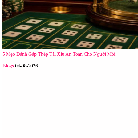
5 Mẹo Đánh Gấp Thếp Tài Xỉu An Toàn Cho Người Mới
Blogs
04-08-2026