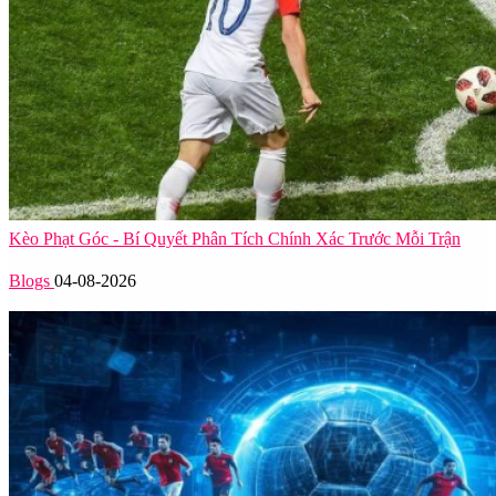
Kèo Phạt Góc - Bí Quyết Phân Tích Chính Xác Trước Mỗi Trận
Blogs
04-08-2026