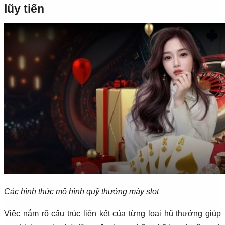
lũy tiến
Các hình thức mô hình quỹ thưởng máy slot
Việc nắm rõ cấu trúc liên kết của từng loại hũ thưởng giúp 