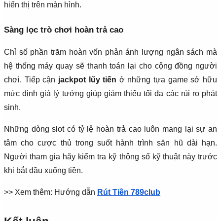
hiển thị trên màn hình.
Sàng lọc trò chơi hoàn trả cao
Chỉ số phần trăm hoàn vốn phản ánh lượng ngân sách mà 
hệ thống máy quay sẽ thanh toán lại cho cộng đồng người 
chơi. Tiếp cận 
jackpot lũy tiến
 ở những tựa game sở hữu 
mức định giá lý tưởng giúp giảm thiểu tối đa các rủi ro phát 
sinh. 
Những dòng slot có tỷ lệ hoàn trả cao luôn mang lại sự an 
tâm cho cược thủ trong suốt hành trình săn hũ dài hạn. 
Người tham gia hãy kiểm tra kỹ thông số kỹ thuật này trước 
khi bắt đầu xuống tiền.
>> Xem thêm: Hướng dẫn 
Rút Tiền 789club