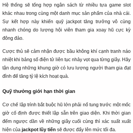
Hệ thống sẽ tổng hợp ngân sách từ nhiều tựa game slot 
khác nhau trong cùng một danh mục sản phẩm của nhà cái. 
Sự kết hợp này khiến quỹ jackpot tăng trưởng vô cùng 
nhanh chóng do lượng hội viên tham gia xoay hũ cực kỳ 
đông đảo. 
Cược thủ sẽ cảm nhận được bầu không khí cạnh tranh náo 
nhiệt khi bảng số điện tử liên tục nhảy vọt qua từng giây. Hãy 
tận dụng những khung giờ có lưu lượng người tham gia đạt 
đỉnh để tăng tỷ lệ kích hoạt quà.
Quỹ thưởng giới hạn thời gian
Cơ chế lập trình bắt buộc hũ lớn phải nổ tung trước một mốc 
giờ cố định được thiết lập sẵn trên giao diện. Khi thời gian 
đếm ngược dần về những giây cuối cùng thì xác suất xuất 
hiện của 
jackpot lũy tiến
 sẽ được đẩy lên mức tối đa. 