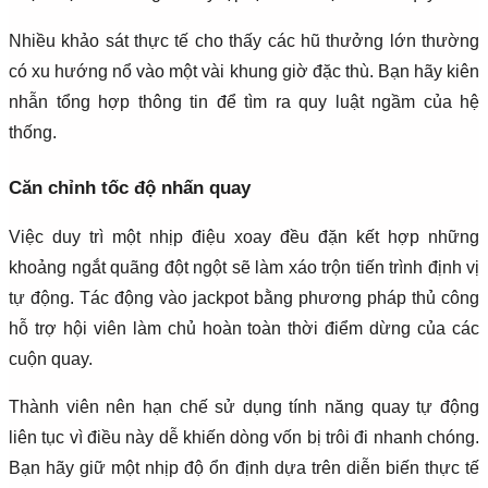
Nhiều khảo sát thực tế cho thấy các hũ thưởng lớn thường 
có xu hướng nổ vào một vài khung giờ đặc thù. Bạn hãy kiên 
nhẫn tổng hợp thông tin để tìm ra quy luật ngầm của hệ 
thống.
Căn chỉnh tốc độ nhấn quay
Việc duy trì một nhịp điệu xoay đều đặn kết hợp những 
khoảng ngắt quãng đột ngột sẽ làm xáo trộn tiến trình định vị 
tự động. Tác động vào jackpot bằng phương pháp thủ công 
hỗ trợ hội viên làm chủ hoàn toàn thời điểm dừng của các 
cuộn quay. 
Thành viên nên hạn chế sử dụng tính năng quay tự động 
liên tục vì điều này dễ khiến dòng vốn bị trôi đi nhanh chóng. 
Bạn hãy giữ một nhịp độ ổn định dựa trên diễn biến thực tế 