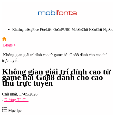
Khoảng trống
Free Fire
Liên Quân
PUBG Mobile
Chữ Kiểu
Chữ Ngược
C
Blogs >
Không gian giải trí đỉnh cao từ game bài Go88 dành cho cao thủ
trực tuyến
Không gian giải trí đỉnh cao từ
game bài Go88 dành cho cao
thủ trực tuyến
Chủ nhật, 17/05/2026
-
Dương Tú Chi
Mục lục