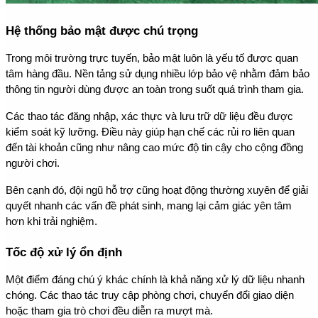
Hệ thống bảo mật được chú trọng
Trong môi trường trực tuyến, bảo mật luôn là yếu tố được quan 
tâm hàng đầu. Nền tảng sử dụng nhiều lớp bảo vệ nhằm đảm bảo 
thông tin người dùng được an toàn trong suốt quá trình tham gia.
Các thao tác đăng nhập, xác thực và lưu trữ dữ liệu đều được 
kiểm soát kỹ lưỡng. Điều này giúp hạn chế các rủi ro liên quan 
đến tài khoản cũng như nâng cao mức độ tin cậy cho cộng đồng 
người chơi.
Bên cạnh đó, đội ngũ hỗ trợ cũng hoạt động thường xuyên để giải 
quyết nhanh các vấn đề phát sinh, mang lại cảm giác yên tâm 
hơn khi trải nghiệm.
Tốc độ xử lý ổn định
Một điểm đáng chú ý khác chính là khả năng xử lý dữ liệu nhanh 
chóng. Các thao tác truy cập phòng chơi, chuyển đổi giao diện 
hoặc tham gia trò chơi đều diễn ra mượt mà.