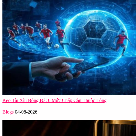
Kèo Tài Xỉu Bóng Đá: 6 Mức Chấp Cần Thuộc Lòng
Blogs
04-08-2026