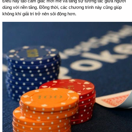
Điều này tạo cảm giác mới mẻ và tăng sự tương tác giữa người 
dùng với nền tảng. Đồng thời, các chương trình này cũng giúp 
không khí giải trí trở nên sôi động hơn.