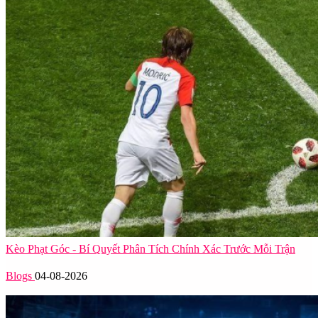
Kèo Phạt Góc - Bí Quyết Phân Tích Chính Xác Trước Mỗi Trận
Blogs
04-08-2026