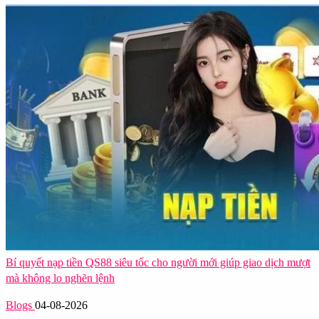
Bí quyết nạp tiền QS88 siêu tốc cho người mới giúp giao dịch mượt
mà không lo nghẽn lệnh
Blogs
04-08-2026