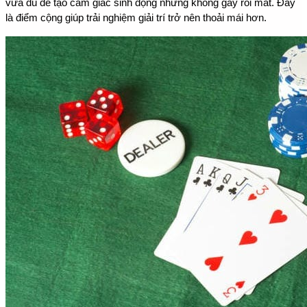
vừa đủ để tạo cảm giác sinh động nhưng không gây rối mắt. Đây 
là điểm cộng giúp trải nghiệm giải trí trở nên thoải mái hơn.