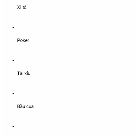
Xì tố
Poker
Tài xỉu
Bầu cua