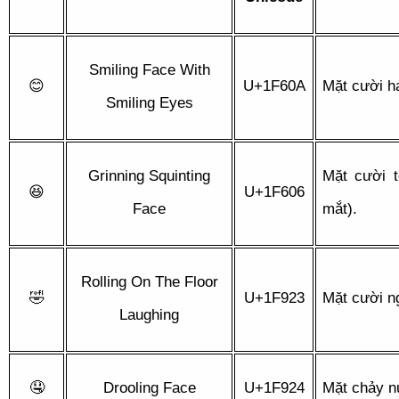
Smiling Face With
😊
U+1F60A
Mặt cười h
Smiling Eyes
Grinning Squinting
Mặt cười t
😆
U+1F606
Face
mắt).
Rolling On The Floor
🤣
U+1F923
Mặt cười n
Laughing
🤤
Drooling Face
U+1F924
Mặt chảy n