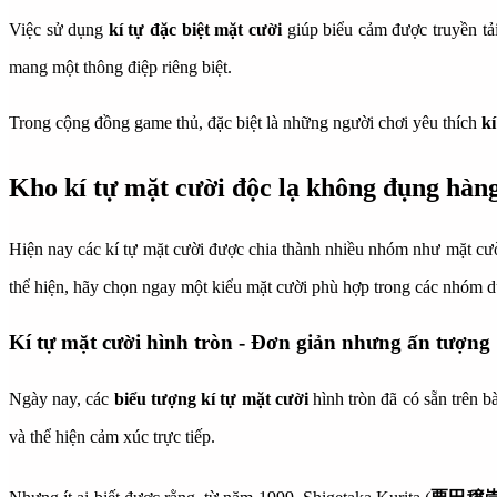
Việc sử dụng
kí tự đặc biệt mặt cười
giúp biểu cảm được truyền tả
mang một thông điệp riêng biệt.
Trong cộng đồng game thủ, đặc biệt là những người chơi yêu thích
k
Kho kí tự mặt cười độc lạ không đụng hàn
Hiện nay các kí tự mặt cười được chia thành nhiều nhóm như mặt cườ
thể hiện, hãy chọn ngay một kiểu mặt cười phù hợp trong các nhóm d
Kí tự mặt cười hình tròn - Đơn giản nhưng ấn tượng
Ngày nay, các
biểu tượng kí tự mặt cười
hình tròn đã có sẵn trên 
và thể hiện cảm xúc trực tiếp.