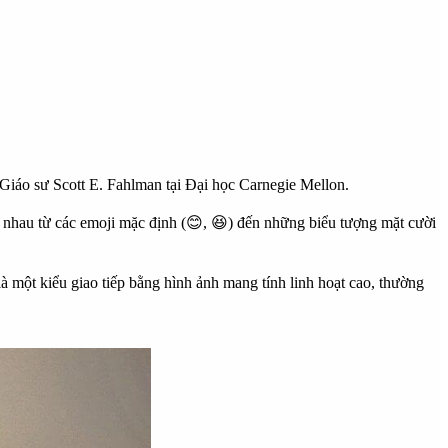
 Giáo sư Scott E. Fahlman tại Đại học Carnegie Mellon.
c nhau từ các emoji mặc định (😊, 😆) đến những biểu tượng mặt cười
 một kiểu giao tiếp bằng hình ảnh mang tính linh hoạt cao, thường