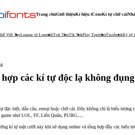
Trang chủ
Giới thiệu
Kí hiệu iCons
Kí tự chữ cái
Nhà
hữ Viết Tay
League of Legends
Trái Tim
Tik Tok
Play Together
Facebook
Ký tự 
ng
 hợp các kí tự độc lạ không đụn
ự đặc biệt, dấu câu, emoji hoặc chữ cái
.
Đây không chỉ
là biểu tượng 
các game như LOL, FF, Liên Quân, PUBG,....
ững kí tự mặt cười này khi sử dụng online và tổng hợp đầy các biểu tượ