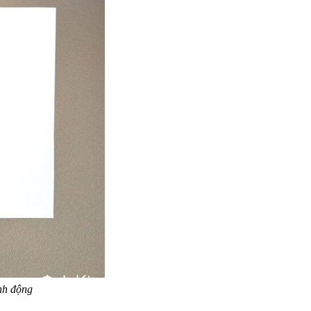
inh động