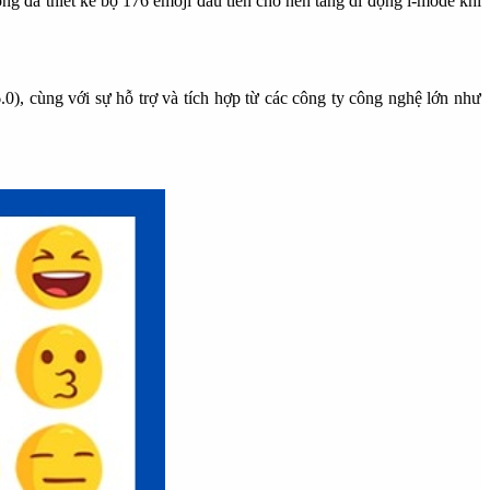
ông đã thiết kế bộ 176 emoji đầu tiên cho nền tảng di động i-mode khi
), cùng với sự hỗ trợ và tích hợp từ các công ty công nghệ lớn như