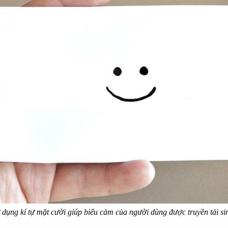
 dụng kí tự mặt cười giúp biểu cảm của người dùng được truyền tải s