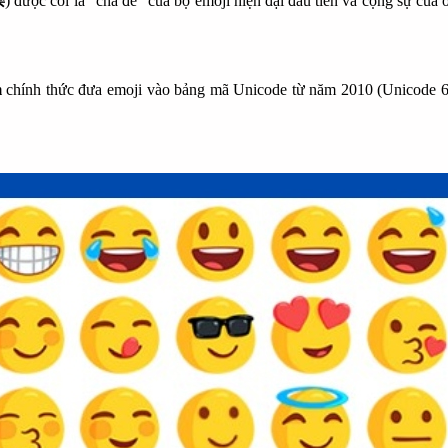
崇
) được coi là "cha đẻ" của bộ emoji hiện đại đầu tiên và cộng sự của 
m
chính thức đưa emoji vào bảng mã Unicode từ năm 2010 (Unicode 6.0