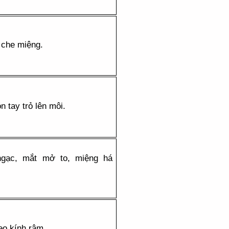
 che miệng.
n tay trỏ lên môi.
ngạc, mắt mở to, miệng há
eo kính râm.