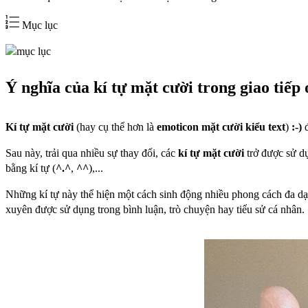
Mục lục
Ý nghĩa của kí tự mặt cười trong giao tiếp 
Kí tự mặt cười
(hay cụ thể hơn là
emoticon mặt cười kiểu text
)
:-)
đ
Sau này, trải qua nhiều sự thay đổi, các
kí tự mặt cười
trở được sử dụ
bằng kí tự (
^.^
,
^^
),...
Những kí tự này thể hiện một cách sinh động nhiều phong cách đa dạn
xuyên được sử dụng trong bình luận, trò chuyện hay tiểu sử cá nhân.