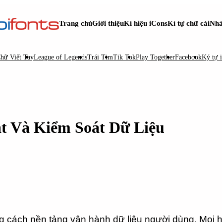
Trang chủ
Giới thiệu
Kí hiệu iCons
Kí tự chữ cái
Nhà
hữ Viết Tay
League of Legends
Trái Tim
Tik Tok
Play Together
Facebook
Ký tự 
t Và Kiểm Soát Dữ Liệu
rong cách nền tảng vận hành dữ liệu người dùng. Mọi 