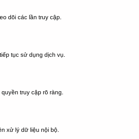
o dõi các lần truy cập.
iếp tục sử dụng dịch vụ.
 quyền truy cập rõ ràng.
 xử lý dữ liệu nội bộ.