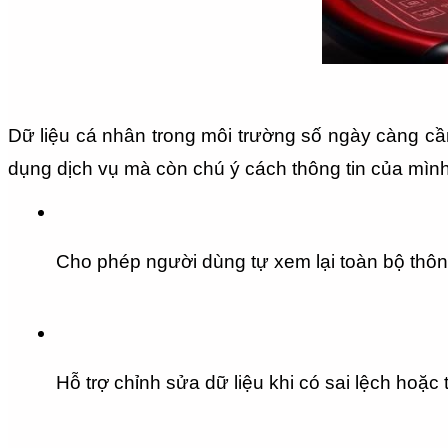
Dữ liệu cá nhân trong môi trường số ngày càng cần
dụng dịch vụ mà còn chú ý cách thông tin của mình
Cho phép người dùng tự xem lại toàn bộ thông
Hỗ trợ chỉnh sửa dữ liệu khi có sai lệch hoặc