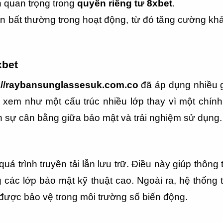
 quan trọng trong 
quyền riêng tư 8xbet
.
n bất thường trong hoạt động, từ đó tăng cường khả 
xbet
://raybansunglassesuk.com.co
 đã áp dụng nhiều g
 xem như một cấu trúc nhiều lớp thay vì một chín
n sự cân bằng giữa bảo mật và trải nghiệm sử dụng.
các lớp bảo mật kỹ thuật cao. Ngoài ra, hệ thống 
được bảo vệ trong môi trường số biến động.