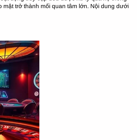
o mật trở thành mối quan tâm lớn. Nội dung dưới 