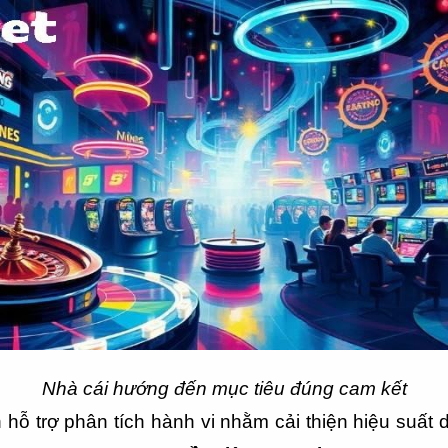
Nhà cái hướng đến mục tiêu đúng cam kết
hỗ trợ phân tích hành vi nhằm cải thiện hiệu suất d