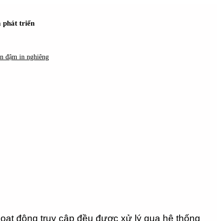
 phát triển
in đậm in nghiêng
hoạt động truy cập đều được xử lý qua hệ thống 