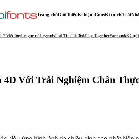
Trang chủ
Giới thiệu
Kí hiệu iCons
Kí tự chữ cái
Nhà
hữ Viết Tay
League of Legends
Trái Tim
Tik Tok
Play Together
Facebook
Ký tự 
 4D Với Trải Nghiệm Chân Thự
ác hiệu ứng hình ảnh đa chiều đỉnh cao nhất hiện 