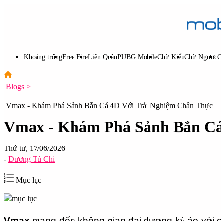
Khoảng trống
Free Fire
Liên Quân
PUBG Mobile
Chữ Kiểu
Chữ Ngược
C
Blogs >
Vmax - Khám Phá Sảnh Bắn Cá 4D Với Trải Nghiệm Chân Thực
Vmax - Khám Phá Sảnh Bắn Cá
Thứ tư, 17/06/2026
-
Dương Tú Chi
Mục lục
Vmax
 mang đến không gian đại dương kỳ ảo với c