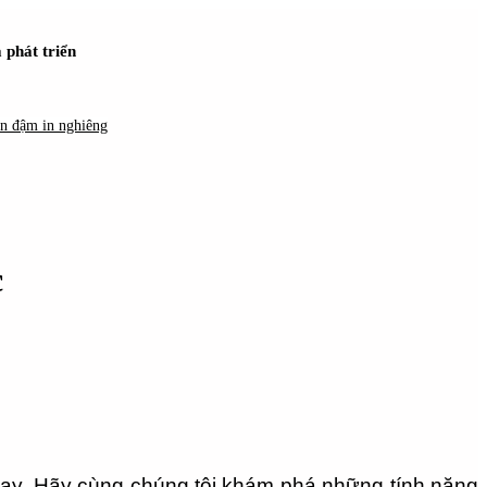
 phát triển
in đậm in nghiêng
c
nay. Hãy cùng chúng tôi khám phá những tính năng 