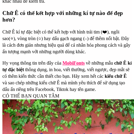
khác nhau để kiểm tra.
Chữ Ê có thể kết hợp với những kí tự nào để đẹp
hơn?
Chữ Ê kí tự đặc biệt có thể kết hợp với hình trái tim (❤️), ngôi
sao(⭐), vòng tròn (○) hay dấu gạch ngang (–) để thêm nổi bật. Đây
là cách đơn giản nhưng hiệu quả để cá nhân hóa phong cách và gây
ấn tượng mạnh với những người dùng khác.
Hy vọng thông tin trên đây của
MobiFonts
về những mẫu
chữ Ê kí
tự đặc biệt
thông dụng, in hoa, viết thường, viết ngược, đẹp mắt sẽ
có thêm kiến thức cần thiết cho bạn. Hãy xem hết các
kiểu chữ Ê
và sao chép những kiểu chữ Ê mà mình yêu thích để sử dụng tạo
dấu ấn riêng trên Facebook, Tiktok hay tên game.
CÓ THỂ BẠN QUAN TÂM