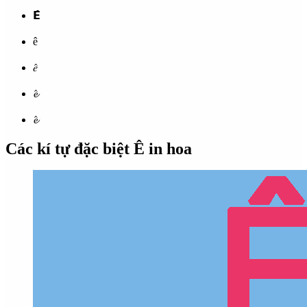
𝗘̂̂
ê
𝑒̂
𝓮̂
𝓮̂
Các kí tự đặc biệt Ê in hoa