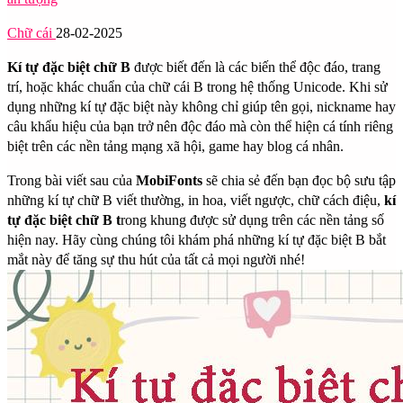
Chữ cái
28-02-2025
Kí tự đặc biệt chữ B
được biết đến là các biến thể độc đáo, trang
trí, hoặc khác chuẩn của chữ cái B trong hệ thống Unicode. Khi sử
dụng những kí tự đặc biệt này không chỉ giúp tên gọi, nickname hay
câu khẩu hiệu của bạn trở nên độc đáo mà còn thể hiện cá tính riêng
biệt trên các nền tảng mạng xã hội, game hay blog cá nhân.
Trong bài viết sau của
MobiFonts
sẽ chia sẻ đến bạn đọc bộ sưu tập
những kí tự chữ B viết thường, in hoa, viết ngược, chữ cách điệu,
kí
tự đặc biệt chữ B t
rong khung được sử dụng trên các nền tảng số
hiện nay. Hãy cùng chúng tôi khám phá những kí tự đặc biệt B bắt
mắt này để tăng sự thu hút của tất cả mọi người nhé!