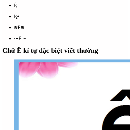
Ê͎
Ê͎͍͐￫
≋Ê≋
〜Ê〜
Chữ Ê kí tự đặc biệt viết thường