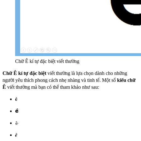
Chữ Ê kí tự đặc biệt viết thường
Chữ Ê kí tự đặc biệt
viết thường là lựa chọn dành cho những
người yêu thích phong cách nhẹ nhàng và tinh tế. Một số
kiểu chữ
Ê
viết thường mà bạn có thể tham khảo như sau:
𝐞̂
𝗲̂
𝓮̂
𝒆̂