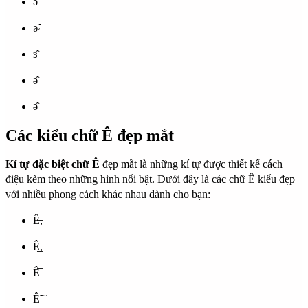
ə̂
ɚ̂
ɜ̂
ǝ̶̂
ǝ̲̂
Các kiểu chữ Ê đẹp mắt
Kí tự đặc biệt chữ Ê
đẹp mắt là những kí tự được thiết kế cách
điệu kèm theo những hình nổi bật. Dưới đây là các chữ Ê kiểu đẹp
với nhiều phong cách khác nhau dành cho bạn:
Ê̶,
Ê̲,
Ê̅
Ê͠