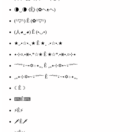
🌘‿🌘 ⧼Ê̼⧽ (✿ヘᴥヘ)
(^▽^) Ê (✿^▽^)
(人◕‿◕) Ê (•◡•)
★¸.•☆•.¸★ Ê ★⡀.•☆•.★
٭⊹¤.•⨳•.*☆✬ Ê ✬☆*.•⨳•.¤⊹٭
¨˜ˆ”°⍣~•✡⊹٭„¸ Ê ¸„٭⊹✡•~⍣°”ˆ˜¨
¸„٭⊹✡•~⍣°”ˆ˜¨ Ê ¨˜ˆ”°⍣~•✡⊹٭„¸
☾Ê☽
⌨Ê⌨
⚡Ê⚡
🗡Ê🗡