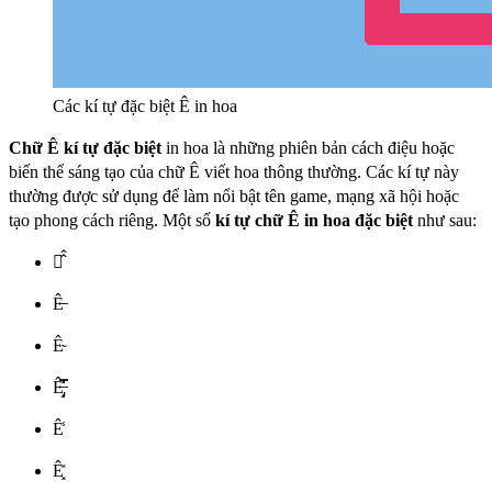
Các kí tự đặc biệt Ê in hoa
Chữ Ê kí tự đặc biệt
in hoa là những phiên bản cách điệu hoặc
biến thể sáng tạo của chữ Ê viết hoa thông thường. Các kí tự này
thường được sử dụng để làm nổi bật tên game, mạng xã hội hoặc
tạo phong cách riêng. Một số
kí tự chữ Ê in hoa đặc biệt
như sau:
Ⓔ̂̂
Ê̶
Ê̴
Ê̶̡͎̩̒̿̒̓̔
Ê̾
Ê͓̽