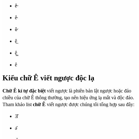
ê̶
ê̴
ê̷
ê̲
ê̳
ê
Kiểu chữ Ê viết ngược độc lạ
Chữ Ê kí tự đặc biệt
viết ngược là phiên bản lật ngược hoặc đảo
chiều của chữ Ê thông thường, tạo nên hiệu ứng lạ mắt và độc đáo.
Tham khảo list
chữ Ê
viết ngược được chúng tôi tổng hợp sau đây:
Ǝ̂
ǝ̂