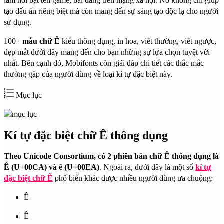
làm nổi bật tên game, bài đăng trên mạng xã hội. Nó không chỉ giúp
tạo dấu ấn riêng biệt mà còn mang đến sự sáng tạo độc lạ cho người
sử dụng.
100+
mẫu chữ Ê
kiểu thông dụng, in hoa, viết thường, viết ngược,
đẹp mắt dưới đây mang đến cho bạn những sự lựa chọn tuyệt vời
nhất. Bên cạnh đó, Mobifonts còn giải đáp chi tiết các thắc mắc
thường gặp của người dùng về loại kí tự đặc biệt này.
Mục lục
Kí tự đặc biệt chữ Ê thông dụng
Theo Unicode Consortium, có 2 phiên bản chữ Ê thông dụng là
Ê (U+00CA) và ê (U+00EA)
. Ngoài ra, dưới đây là một số
kí tự
đặc biệt chữ Ê
phổ biến khác được nhiều người dùng ưa chuộng:
Ê
Ê