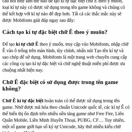
câu hỏi như làm thế nào để tạo kí tự đặc biệt chữ Ê theo ý muốn,
loại kí tự này có được sử dụng trong tên game không và chúng có
thể kết hợp với kí tự nào để đẹp hơn. Tất cả các thắc mắc này sẽ
được Mobifonts giải đáp ngay sau đây:
Cách tạo kí tự đặc biệt chữ Ê theo ý muốn?
Để tạo
kí tự chữ Ê
theo ý muốn, truy cập vào Mobifonts, nhập chữ
Ê vào ô trống trên màn hình, tùy chỉnh, nhấn nút Tạo tên kí tự và
sao chép để sử dụng. Mobifonts là một trang web chuyên cung cấp
các công cụ tạo kí tự đặc biệt và chữ nghệ thuật miễn phí được ưa
chuộng nhất hiện nay.
Chữ Ê đặc biệt có sử dụng được trong tên game
không?
Chữ Ê kí tự đặc biệt
hoàn toàn có thể được sử dụng trong tên
game. Nhờ được mã hóa theo chuẩn Unicode quốc tế, các kí tự Ê có
thể hiển thị ổn định trên nhiều nền tảng game như Free Fire, Liên
Quân Mobile, Liên Minh Huyền Thoại, PUBG, CF… Tuy nhiên,
một số game giới hạn số ký tự Unicode, hãy thử nhiều kiểu chữ