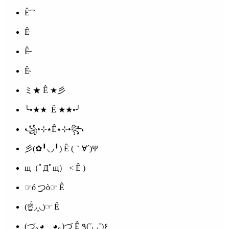
Ê͡
Ê̵
Ê̶
Ê̴
ミ★ Ê ★彡
╰•★★ Ê ★★•╯
꧁•⊹٭Ê٭⊹•꧂
彡(✿╹◡╹) Ê (｀∀´)Ψ
щ（ﾟДﾟщ） < Ê )
☞ó ͜つò☞ Ê
(☝◞‸◟)☞ Ê
(づ｡◕‿‿◕｡)づ Ê ٩(˘◡˘)۶