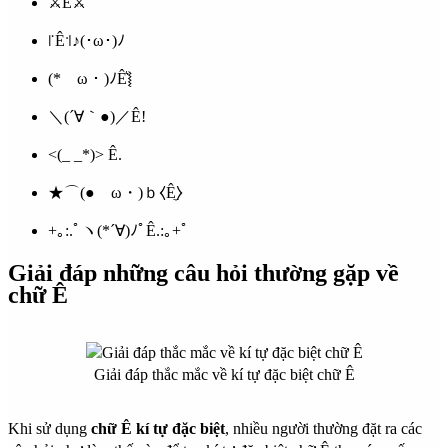
⚔Ê⚔
꜍Ê꜉♪(･ω･)ﾉ
(*ゝω・)ﾉÊ͛⦚
＼(´∀｀●)／Ê!
<(_ _*)> Ê.
★⌒(●ゝω・)ｂ⧼Ê̼⧽
+｡:.ﾟヽ(*´∀)ﾉﾟÊ.:｡+ﾟ
Giải đáp những câu hỏi thường gặp về
chữ Ê
Giải đáp thắc mắc về kí tự đặc biệt chữ Ê
Khi sử dụng
chữ Ê kí tự đặc biệt
, nhiều người thường đặt ra các