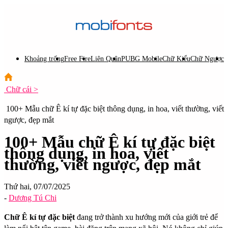
Khoảng trống
Free Fire
Liên Quân
PUBG Mobile
Chữ Kiểu
Chữ Ngược
C
Chữ cái >
100+ Mẫu chữ Ê kí tự đặc biệt thông dụng, in hoa, viết thường, viết
ngược, đẹp mắt
100+ Mẫu chữ Ê kí tự đặc biệt
thông dụng, in hoa, viết
thường, viết ngược, đẹp mắt
Thứ hai, 07/07/2025
-
Dương Tú Chi
Chữ Ê kí tự đặc biệt
đang trở thành xu hướng mới của giới trẻ để